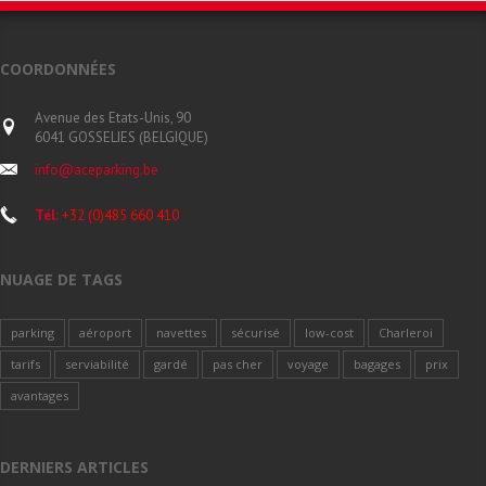
COORDONNÉES
Avenue des Etats-Unis, 90
6041 GOSSELIES (BELGIQUE)
info@aceparking.be
Tél:
+32 (0)485 660 410
NUAGE DE TAGS
parking
aéroport
navettes
sécurisé
low-cost
Charleroi
tarifs
serviabilité
gardé
pas cher
voyage
bagages
prix
avantages
DERNIERS ARTICLES