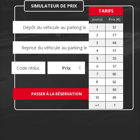
SIMULATEUR DE PRIX
TARIFS
jour(s)
Prix (€)
1
32
2
37
3
44
4
51
5
55
6
57
7
60
8
62
9
65
10
69
+1
7