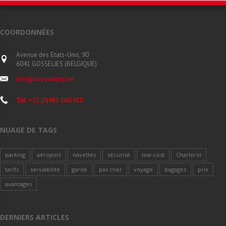
COORDONNÉES
Avenue des Etats-Unis, 90
6041 GOSSELIES (BELGIQUE)
info@aceparking.be
Tél:
+32 (0)485 660 410
NUAGE DE TAGS
parking
aéroport
navettes
sécurisé
low-cost
Charleroi
tarifs
serviabilité
gardé
pas cher
voyage
bagages
prix
avantages
DERNIERS ARTICLES