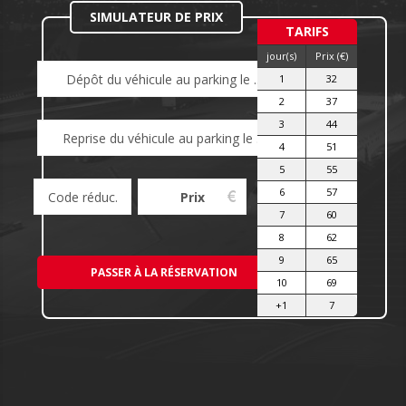
SIMULATEUR DE PRIX
TARIFS
jour(s)
Prix (€)
1
32
2
37
3
44
4
51
5
55
6
57
7
60
8
62
9
65
10
69
+1
7